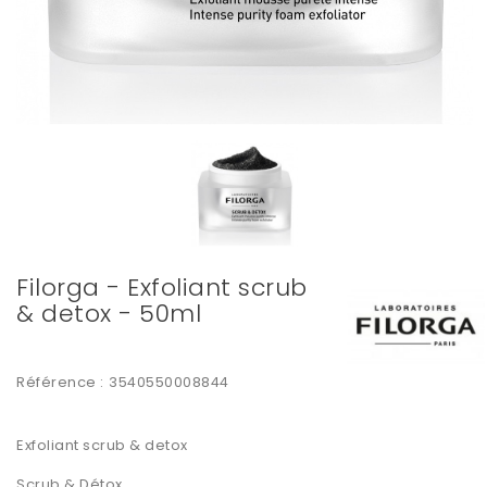
Filorga - Exfoliant scrub
& detox - 50ml
Référence :
3540550008844
Exfoliant scrub & detox
Scrub & Détox