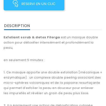
RESERVI EN UN CLIC
DESCRIPTION
Exfoliant scrub & detox Filorga
est un masque double
action pour détoxifier intensément et profondément la
peau,
en seulement 5 minutes :
1. Ce masque apporte une double
exfoliation
[mécanique +
enzymatique] : un complexe double
peeling
associant des
micro-sphères volcaniques et de la papaine resurfaçante
qui permet d’exfolier la peau en douceur pour enlever
les impuretés et révéler un grain de peau plus lisse.
2. Il a également une action de
détoxification
cutanée