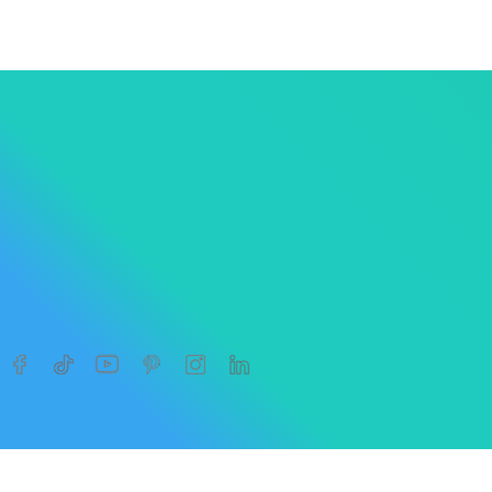




