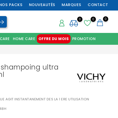
NOS PACKS
NOUVEAUTÉS
MARQUES
CONTACT
0
0
0
 CARE
HOME CARE
OFFRE DU MOIS
PROMOTION
Chaussures orthopédiques professionnelles
shampoing ultra
ml
 AGIT INSTANTANEMENT DES LA 1 ERE UTILISATION
 48H