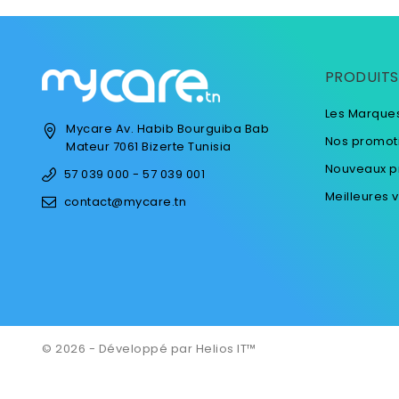
PRODUITS
Les Marque
Mycare
Av. Habib Bourguiba
Bab
Nos promot
Mateur
7061 Bizerte
Tunisia
Nouveaux p
57 039 000 - 57 039 001
Meilleures 
contact@mycare.tn
© 2026 - Développé par Helios IT™