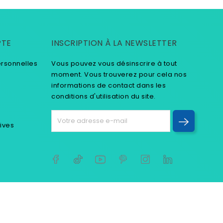
PTE
INSCRIPTION À LA NEWSLETTER
ersonnelles
Vous pouvez vous désinscrire à tout
moment. Vous trouverez pour cela nos
informations de contact dans les
conditions d'utilisation du site.
tives