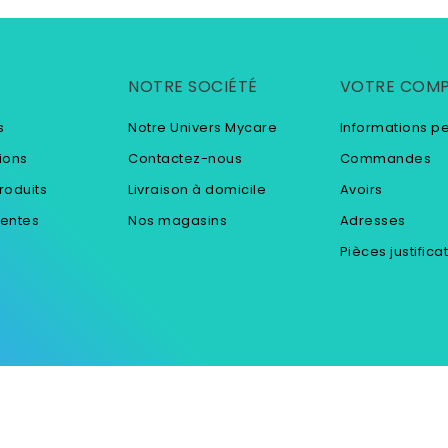
NOTRE SOCIÉTÉ
VOTRE COM
s
Notre Univers Mycare
Informations p
ions
Contactez-nous
Commandes
roduits
Livraison à domicile
Avoirs
ventes
Nos magasins
Adresses
Pièces justifica