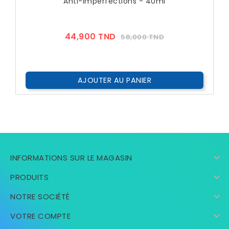
Anti-Imperfections - 40ml
Prix
Prix
44,900 TND
58,000 TND
??
Public
AJOUTER AU PANIER

INFORMATIONS SUR LE MAGASIN

PRODUITS

NOTRE SOCIÉTÉ

VOTRE COMPTE