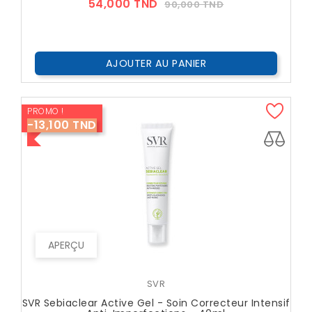
Prix
Prix
54,000 TND
90,000 TND
??
Public
AJOUTER AU PANIER
PROMO !
-13,100 TND
APERÇU
SVR
SVR Sebiaclear Active Gel - Soin Correcteur Intensif