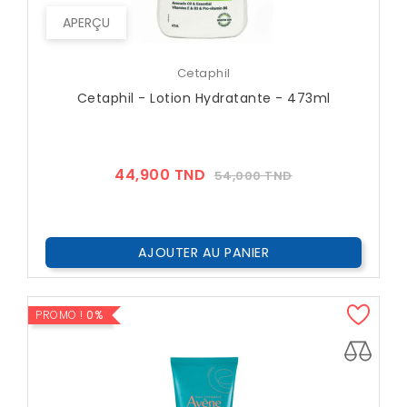
APERÇU
Cetaphil
Cetaphil - Lotion Hydratante - 473ml
Prix
Prix
44,900 TND
54,000 TND
??
Public
AJOUTER AU PANIER
PROMO !
0%