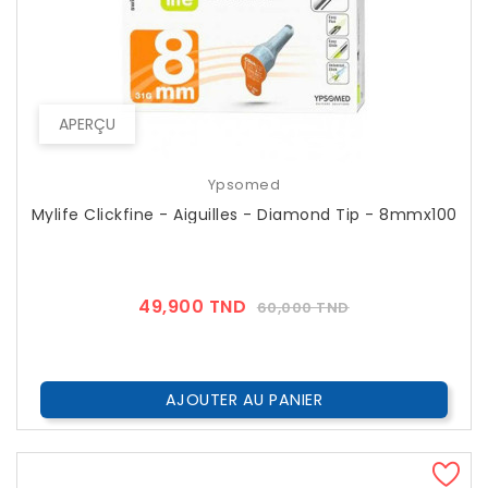
APERÇU
Ypsomed
Mylife Clickfine - Aiguilles - Diamond Tip - 8mmx100
Prix
Prix
49,900 TND
60,000 TND
??
Public
AJOUTER AU PANIER