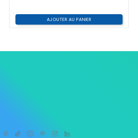
AJOUTER AU PANIER




