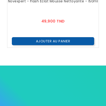
Novexpert - Flash Éclat Mousse Nettoyante - 150ml
Prix
49,900 TND
AJOUTER AU PANIER



