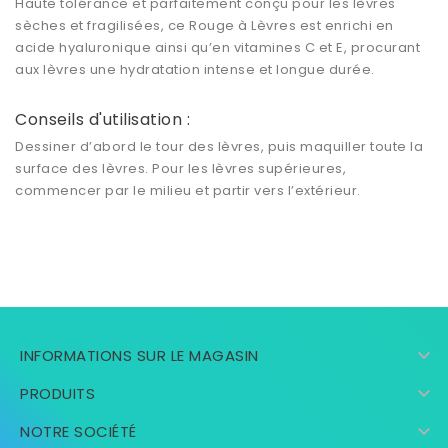
Haute tolérance et parfaitement conçu pour les lèvres
sèches et fragilisées, ce Rouge à Lèvres est enrichi en
acide hyaluronique ainsi qu’en vitamines C et E, procurant
aux lèvres une hydratation intense et longue durée.
Conseils d'utilisation :
Dessiner d’abord le tour des lèvres, puis maquiller toute la
surface des lèvres. Pour les lèvres supérieures,
commencer par le milieu et partir vers l’extérieur.

INFORMATIONS SUR LE MAGASIN

PRODUITS

NOTRE SOCIÉTÉ