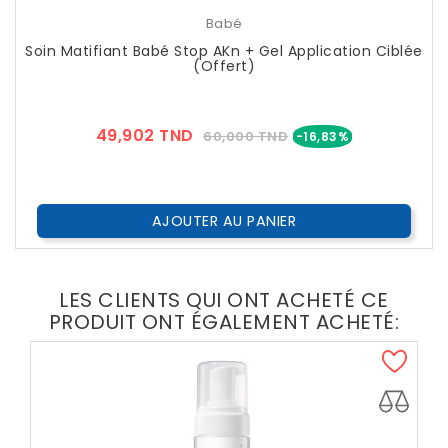
EXCLUSIVITÉ WEB !
Babé
Soin Matifiant Babé Stop AKn + Gel Application Ciblée
(Offert)
Prix
Prix
49,902 TND
60,000 TND
-16,83%
??
Public
AJOUTER AU PANIER
LES CLIENTS QUI ONT ACHETÉ CE
PRODUIT ONT ÉGALEMENT ACHETÉ: