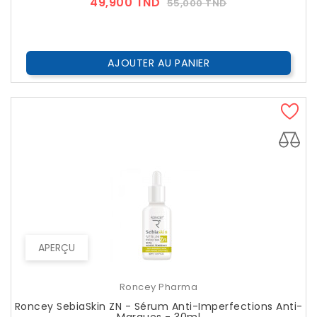
Prix
Prix
49,900 TND
55,000 TND
??
Public
AJOUTER AU PANIER
APERÇU
Roncey Pharma
Roncey SebiaSkin ZN - Sérum Anti-Imperfections Anti-