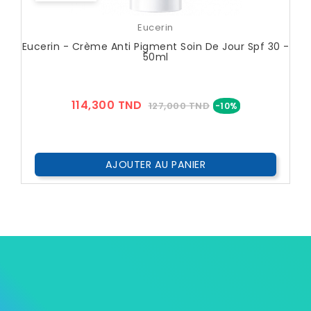
Eucerin
Eucerin - Crème Anti Pigment Soin De Jour Spf 30 -
50ml
Prix
Prix
114,300 TND
127,000 TND
-10%
??
Public
AJOUTER AU PANIER

