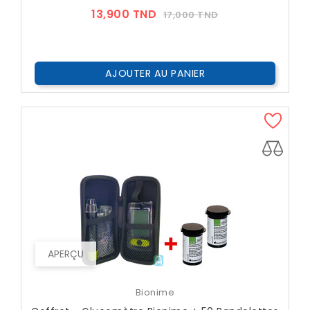
Prix
Prix
13,900 TND
17,000 TND
??
Public
AJOUTER AU PANIER
APERÇU
Bionime