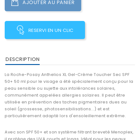
AJOUTER AU PANIER
RESERVI EN UN CLIC
DESCRIPTION
La Roche-Posay Anthelios XL Gel-Crème Toucher Sec SPF
50+ 50 ml pour le visage a été spécialement conçu pour la
peau sensible
ou sujette aux intolérances solaires,
communément appelées allergies solaires. Il peut être
utilisée en prévention des taches pigmentaires dues au
soleil (grossesse, photosensibilisations...) et est
particulièrement adapté lors d'ensoleillement extrême.
Avec son SPF 50+ et son système filtrant breveté Menoplex,
il protège des UVA courts et longs. Idéal pour les
peaux