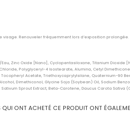
 le visage. Renouveler fréquemment lors d’exposition prolongée.
r/Eau, Zinc Oxide [Nano], Cyclopentasiloxane, Titanium Dioxide [N
hloride, Polyglyceryl-4 Isostearate, Alumina, Cetyl Dimethicone,
 Tocopheryl Acetate, Triethoxycaprylylsilane, Quaternium-90 Bent
 Alcohol, Dimethiconol, Glycine Soja (Soybean) Oil, Sodium Benzoa
Sativum Sprout Extract, Beta-Carotene, Daucus Carota Sativa (C
S QUI ONT ACHETÉ CE PRODUIT ONT ÉGALEM