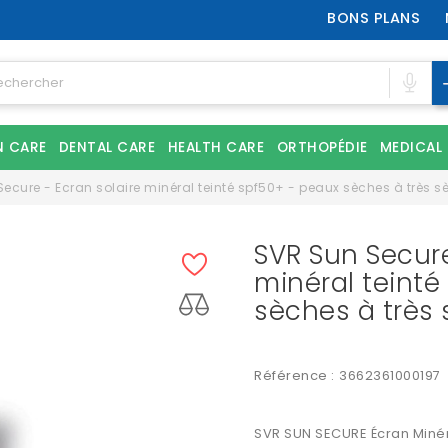
BONS PLANS
N CARE
DENTAL CARE
HEALTH CARE
ORTHOPÉDIE
MEDICAL
ecure - Ecran solaire minéral teinté spf50+ - peaux sèches à très 
SVR Sun Secure
minéral teinté
sèches à très
Référence :
3662361000197
SVR SUN SECURE Écran Minér