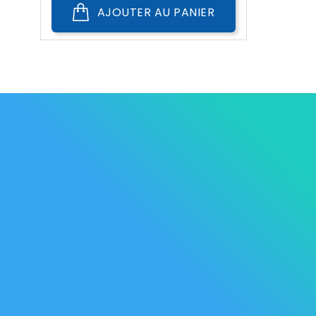
AJOUTER AU PANIER
Les Marque
Mycare
Av. Habib Bourguiba
Bab
Nos promot
Mateur
7061 Bizerte
Tunisia
Nouveaux p
57 039 000 - 57 039 001
Meilleures 
contact@mycare.tn