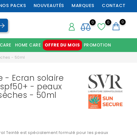
NOS PACKS
NOUVEAUTÉS
MARQUES
CONTACT
0
0
0
 CARE
HOME CARE
OFFRE DU MOIS
PROMOTION
Chaussures orthopédiques professionnelles
sèches - 50ml
 - Ecran solaire
 spf50+ - peaux
 sèches - 50ml
al Teinté est spécialement formulé pour les peaux