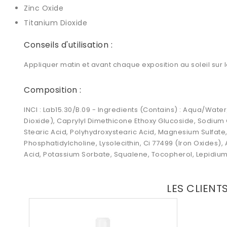
Zinc Oxide
Titanium Dioxide
Conseils d'utilisation :
Appliquer matin et avant chaque exposition au soleil sur
Composition :
INCI : Lab15.30/B.09 - Ingredients (Contains) : Aqua/Wate
Dioxide), Caprylyl Dimethicone Ethoxy Glucoside, Sodium C
Stearic Acid, Polyhydroxystearic Acid, Magnesium Sulfate,
Phosphatidylcholine, Lysolecithin, Ci 77499 (Iron Oxides),
Acid, Potassium Sorbate, Squalene, Tocopherol, Lepidium 
LES CLIENT