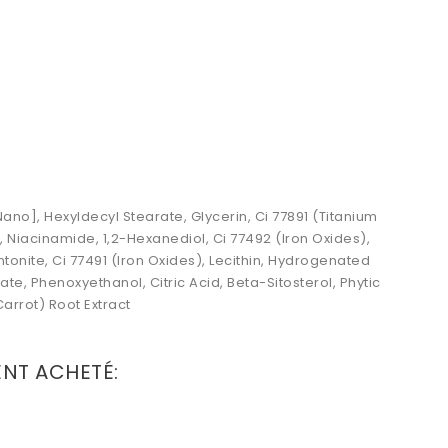
ano], Hexyldecyl Stearate, Glycerin, Ci 77891 (Titanium
 Niacinamide, 1,2-Hexanediol, Ci 77492 (Iron Oxides),
onite, Ci 77491 (Iron Oxides), Lecithin, Hydrogenated
te, Phenoxyethanol, Citric Acid, Beta-Sitosterol, Phytic
arrot) Root Extract
ENT ACHETÉ: