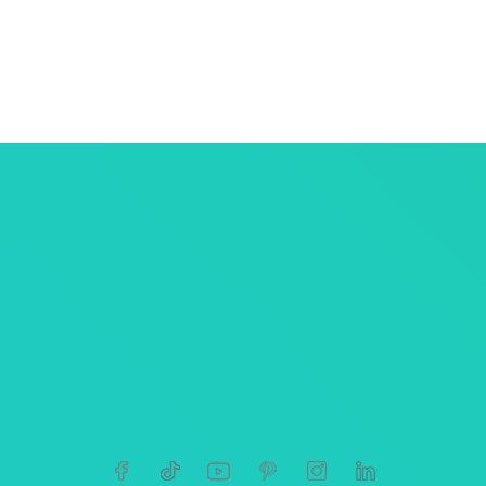
ersonnelles
tives