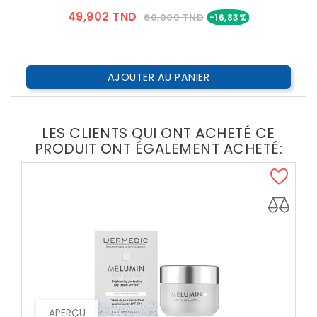
Prix
Prix
49,902 TND
60,000 TND
-16,83%
??
Public
AJOUTER AU PANIER
LES CLIENTS QUI ONT ACHETÉ CE
PRODUIT ONT ÉGALEMENT ACHETÉ:
APERÇU