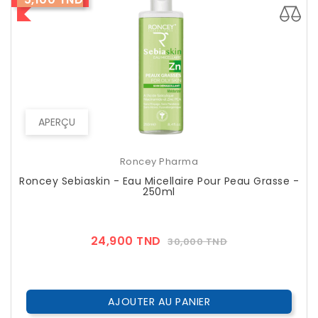
APERÇU
Roncey Pharma
Roncey Sebiaskin - Eau Micellaire Pour Peau Grasse -
250ml
Prix
Prix
24,900 TND
30,000 TND
??
Public
AJOUTER AU PANIER