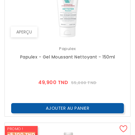
APERÇU
Papulex
Papulex - Gel Moussant Nettoyant - 150ml
Prix
Prix
49,900 TND
55,000 TND
??
Public
AJOUTER AU PANIER
PROMO !
-5,100 TND