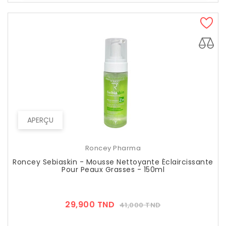
APERÇU
Roncey Pharma
Roncey Sebiaskin - Mousse Nettoyante Éclaircissante
Pour Peaux Grasses - 150ml
Prix
Prix
29,900 TND
41,000 TND
??
Public