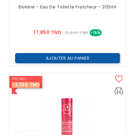
Biolane - Eau De Toilette Fraîcheur - 200ml
Prix
Prix
17,850 TND
21,000 TND
-15%
??
Public
AJOUTER AU PANIER
PROMO !
-3,100 TND