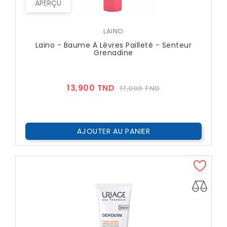
APERÇU
LAINO
Laino - Baume À Lèvres Pailleté - Senteur
Grenadine
Prix
Prix
13,900 TND
17,000 TND
??
Public
AJOUTER AU PANIER