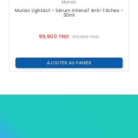
Muriac
Muriac Lightact - Sérum Intensif Anti-Tâches -
30ml
Prix
Prix
99,900 TND
122,000 TND
??
Public
AJOUTER AU PANIER


