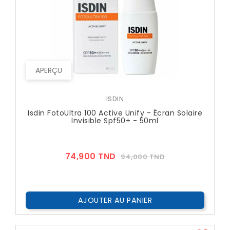
APERÇU
ISDIN
Isdin FotoUltra 100 Active Unify - Écran Solaire
Invisible Spf50+ - 50ml
Prix
Prix
74,900 TND
94,000 TND
??
Public
AJOUTER AU PANIER