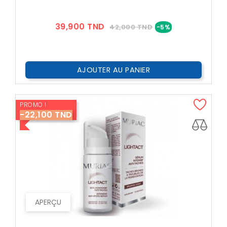
Prix
Prix
39,900 TND
42,000 TND
-5%
??
Public
AJOUTER AU PANIER
PROMO !
-22,100 TND
APERÇU