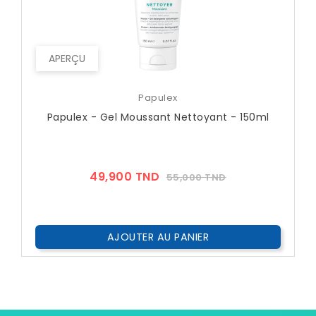
APERÇU
Papulex
Papulex - Gel Moussant Nettoyant - 150ml
Prix
Prix
49,900 TND
55,000 TND
??
Public
AJOUTER AU PANIER