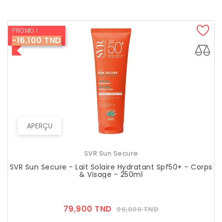
PROMO !
-16,100 TND
APERÇU
SVR Sun Secure
SVR Sun Secure - Lait Solaire Hydratant Spf50+ - Corps
& Visage - 250ml
Prix
Prix
79,900 TND
96,000 TND
??