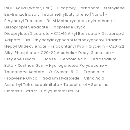
INCI : Aqua (Water, Eau) - Dicaprylyl Carbonate - Methylene
Bis-Benzotriazolyl Tetramethylbutylphenol[Nano] -
Ethylhexyl Triazone - Butyl Methoxydibenzoylmethane -
Diisopropyl Sebacate - Propylene Glycol
Dicaprylate/Dicaprate - C12-15 Alkyl Benzoate - Diisopropyl
Adipate - Bis-Ethylhexyloxyphenol Methoxyphenyl Triazine -
Heptyl Undecylenate - Triacontanyl Pvp - Glycerin - C20-22
Alkyl Phosphate - C20-22 Alcohols - Decyl Glucoside -
Butylene Glycol - Glucose - Benzoic Acid - Tetrasodium
Edta - Xanthan Gum - Hydrogenated Polydecene -
Tocopheryl Acetate - O-Cymen-5-Ol - Trehalose -
Propylene Glycol - Sodium Hydroxide - Citric Acid -
Ascorbyl Tetraisopalmitate - Tocopherol - Spirulina
Platensis Extract - Polyquaternium-51