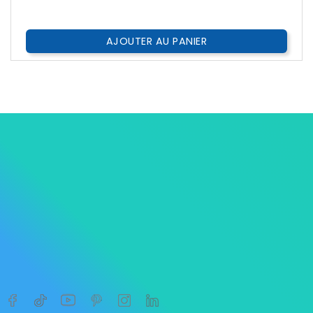
Public
AJOUTER AU PANIER




