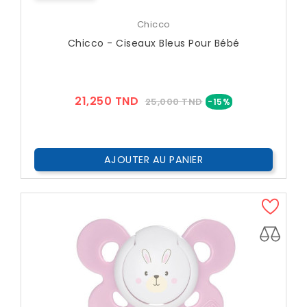
Chicco
Chicco - Ciseaux Bleus Pour Bébé
Prix
Prix
21,250 TND
25,000 TND
-15%
??
Public
AJOUTER AU PANIER