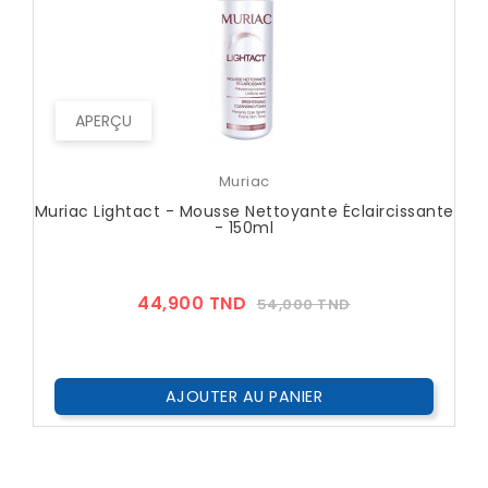
APERÇU
Muriac
Muriac Lightact - Mousse Nettoyante Éclaircissante
- 150ml
Prix
Prix
44,900 TND
54,000 TND
??
Public
AJOUTER AU PANIER