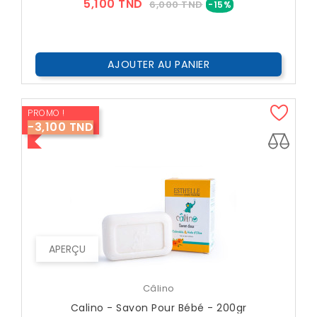
Prix
Prix
5,100 TND
6,000 TND
-15%
??
Public
AJOUTER AU PANIER
PROMO !
-3,100 TND
APERÇU
Câlino
Calino - Savon Pour Bébé - 200gr