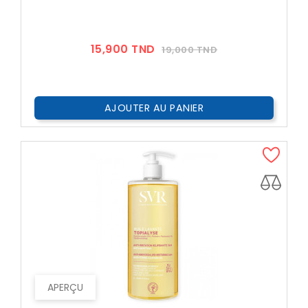
Prix
Prix
15,900 TND
19,000 TND
??
Public
AJOUTER AU PANIER
APERÇU