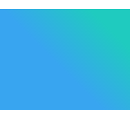
Les Marque
Mycare
Av. Habib Bourguiba
Bab
Nos promot
Mateur
7061 Bizerte
Tunisia
Nouveaux p
57 039 000 - 57 039 001
Meilleures 
contact@mycare.tn