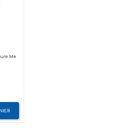
asure Me
x
NIER