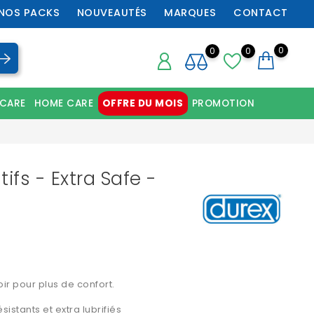
NOS PACKS
NOUVEAUTÉS
MARQUES
CONTACT
0
0
0
 CARE
HOME CARE
OFFRE DU MOIS
PROMOTION
Chaussures orthopédiques professionnelles
ifs - Extra Safe -
ir pour plus de confort.
sistants et extra lubrifiés