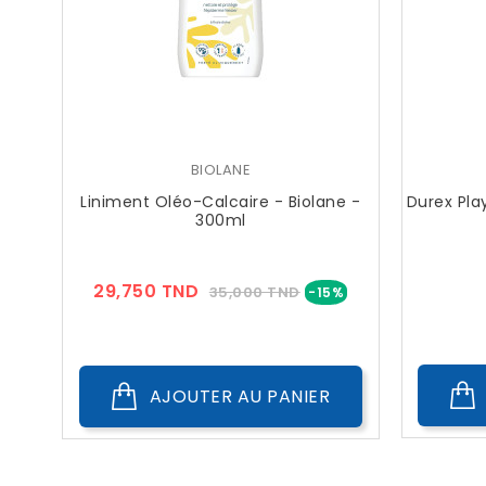
BIOLANE
Liniment Oléo-Calcaire - Biolane -
Durex Play
300ml
Prix
Prix
29,750 TND
35,000 TND
-15%
??
Public
AJOUTER AU PANIER