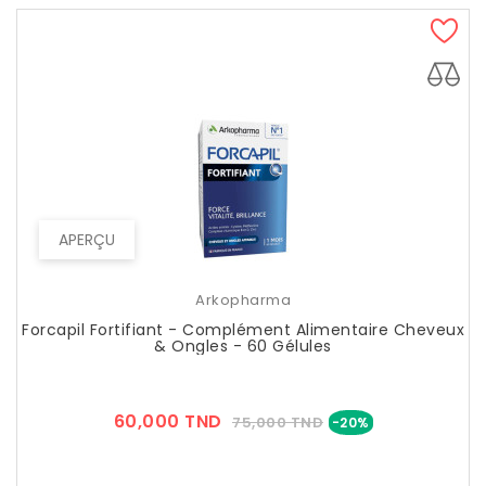
APERÇU
Arkopharma
Forcapil Fortifiant - Complément Alimentaire Cheveux
& Ongles - 60 Gélules
Prix
Prix
60,000 TND
75,000 TND
-20%
??
Public