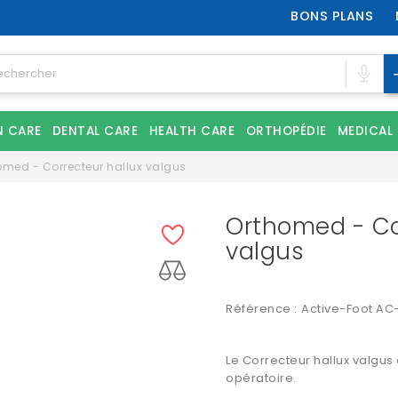
BONS PLANS
N CARE
DENTAL CARE
HEALTH CARE
ORTHOPÉDIE
MEDICAL
omed - Correcteur hallux valgus
Orthomed - Co
valgus
Référence :
Active-Foot AC
Le Correcteur hallux valgus
opératoire.