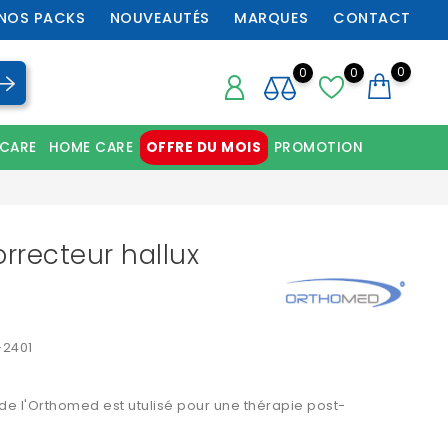
NOS PACKS
NOUVEAUTÉS
MARQUES
CONTACT
0
0
0
 CARE
HOME CARE
OFFRE DU MOIS
PROMOTION
Chaussures orthopédiques professionnelles
rrecteur hallux
-2401
 de l'Orthomed est utulisé pour une thérapie post-