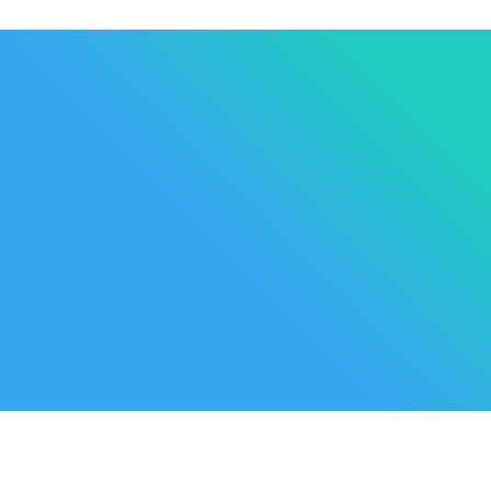
Les Marque
Mycare
Av. Habib Bourguiba
Bab
Nos promot
Mateur
7061 Bizerte
Tunisia
Nouveaux p
57 039 000 - 57 039 001
Meilleures 
contact@mycare.tn