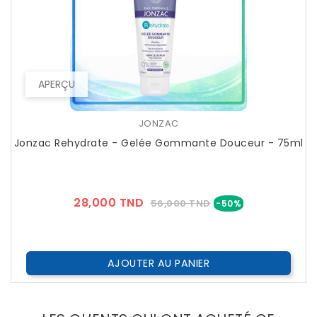
APERÇU
JONZAC
Jonzac Rehydrate - Gelée Gommante Douceur - 75ml
Prix
Prix
28,000 TND
56,000 TND
-50%
??
Public
AJOUTER AU PANIER