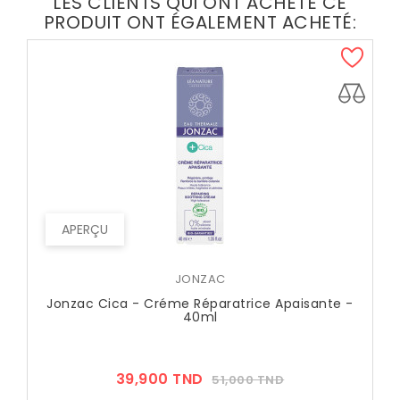
LES CLIENTS QUI ONT ACHETÉ CE
PRODUIT ONT ÉGALEMENT ACHETÉ:
APERÇU
JONZAC
Jonzac Cica - Créme Réparatrice Apaisante -
40ml
Prix
Prix
39,900 TND
51,000 TND
??