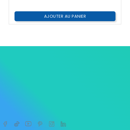
Public
AJOUTER AU PANIER




