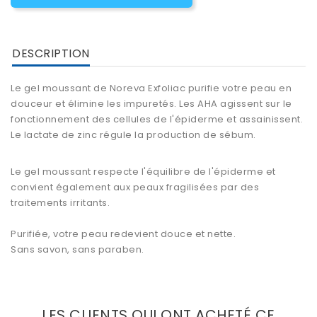
DESCRIPTION
Le
gel moussant
de Noreva Exfoliac purifie votre peau en
douceur et élimine les impuretés. Les AHA agissent sur le
fonctionnement des cellules de l'épiderme et assainissent.
Le lactate de zinc régule la production de sébum.
Le gel moussant respecte l'équilibre de l'épiderme et
convient également aux peaux fragilisées par des
traitements irritants.
Purifiée, votre peau redevient douce et nette.
Sans savon, sans paraben.
LES CLIENTS QUI ONT ACHETÉ CE