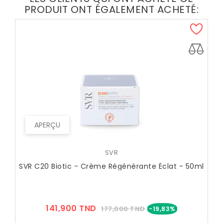
PRODUIT ONT ÉGALEMENT ACHETÉ:
APERÇU
SVR
SVR C20 Biotic - Crème Régénérante Éclat - 50ml
Prix
Prix
141,900 TND
177,000 TND
-19,83%
??