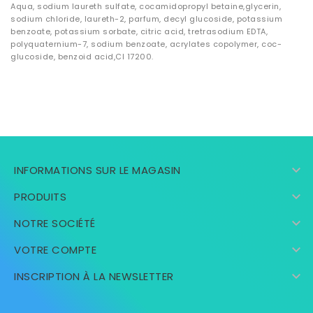
Aqua, sodium laureth sulfate, cocamidopropyl betaine,glycerin,
sodium chloride, laureth-2, parfum, decyl glucoside, potassium
benzoate, potassium sorbate, citric acid, tretrasodium EDTA,
polyquaternium-7, sodium benzoate, acrylates copolymer, coc-
glucoside, benzoid acid,CI 17200.

INFORMATIONS SUR LE MAGASIN

PRODUITS

NOTRE SOCIÉTÉ

VOTRE COMPTE

INSCRIPTION À LA NEWSLETTER