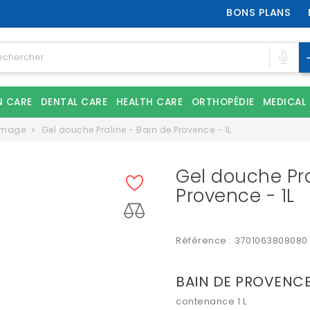
BONS PLANS
N CARE
DENTAL CARE
HEALTH CARE
ORTHOPÉDIE
MEDICAL
mmage
Gel douche Praline - Bain de Provence - 1L
Gel douche Pra
Provence - 1L
Référence :
3701063808080
BAIN DE PROVENC
contenance 1 L