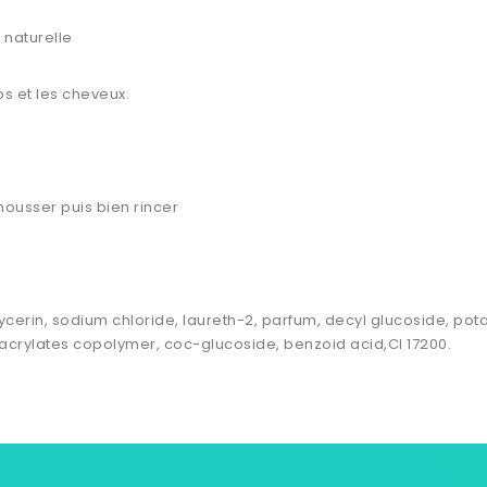
 naturelle
ps et les cheveux.
mousser puis bien rincer
cerin, sodium chloride, laureth-2, parfum, decyl glucoside, pota
crylates copolymer, coc-glucoside, benzoid acid,CI 17200.