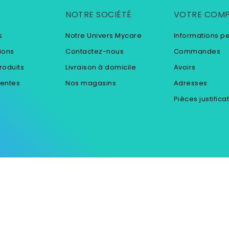
NOTRE SOCIÉTÉ
VOTRE COM
s
Notre Univers Mycare
Informations p
ions
Contactez-nous
Commandes
roduits
Livraison à domicile
Avoirs
ventes
Nos magasins
Adresses
Pièces justifica