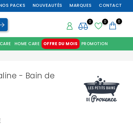
NOS PACKS
NOUVEAUTÉS
MARQUES
CONTACT
0
0
0
 CARE
HOME CARE
OFFRE DU MOIS
PROMOTION
Chaussures orthopédiques professionnelles
line - Bain de
E