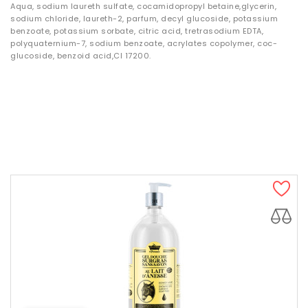
Aqua, sodium laureth sulfate, cocamidopropyl betaine,glycerin,
sodium chloride, laureth-2, parfum, decyl glucoside, potassium
benzoate, potassium sorbate, citric acid, tretrasodium EDTA,
polyquaternium-7, sodium benzoate, acrylates copolymer, coc-
glucoside, benzoid acid,CI 17200.