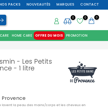
NOS PACKS
NOUVEAUTÉS
MARQUES
CONTACT
0
0
0
 CARE
HOME CARE
OFFRE DU MOIS
PROMOTION
Chaussures orthopédiques professionnelles
min - Les Petits
ce - 1 litre
e Provence
e lavent la peau des mains/corps et les cheveux en