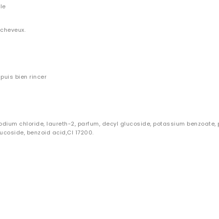
le
 cheveux.
puis bien rincer
odium chloride, laureth-2, parfum, decyl glucoside, potassium benzoate, p
ucoside, benzoid acid,CI 17200.