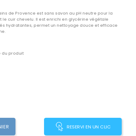
ains de Provence est sans savon au pH neutre pour la
le cuir chevelu. Il est enrichi en glycérine végétale
és hydratantes, permet un nettoyage douce et efficace
me.
 du produit
NIER
RESERVI EN UN CLIC