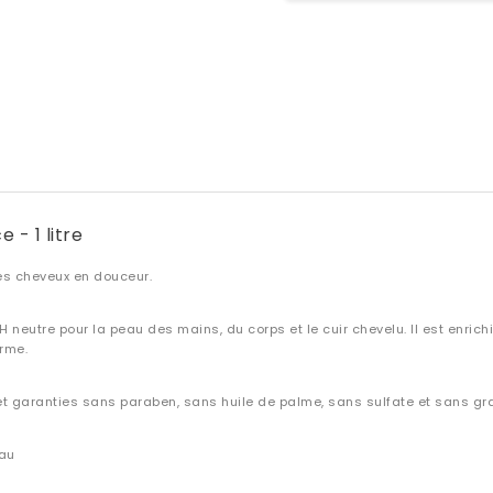
 - 1 litre
les cheveux en douceur.
neutre pour la peau des mains, du corps et le cuir chevelu. Il est enrich
rme.
 et garanties sans paraben, sans huile de palme, sans sulfate et sans gr
eau