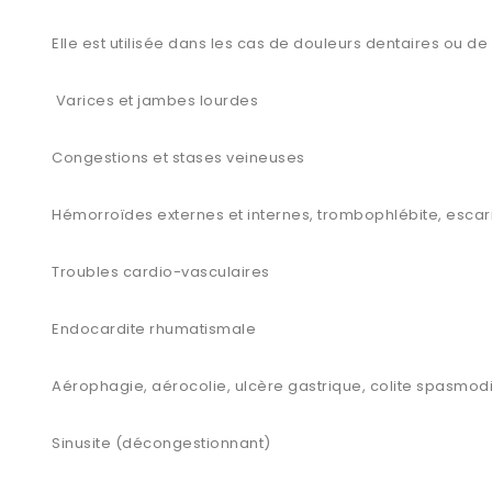
Elle est utilisée dans les cas de douleurs dentaires ou d
Varices et jambes lourdes
Congestions et stases veineuses
Hémorroïdes externes et internes, trombophlébite, escar
Troubles cardio-vasculaires
Endocardite rhumatismale
Aérophagie, aérocolie, ulcère gastrique, colite spasmod
Sinusite (décongestionnant)