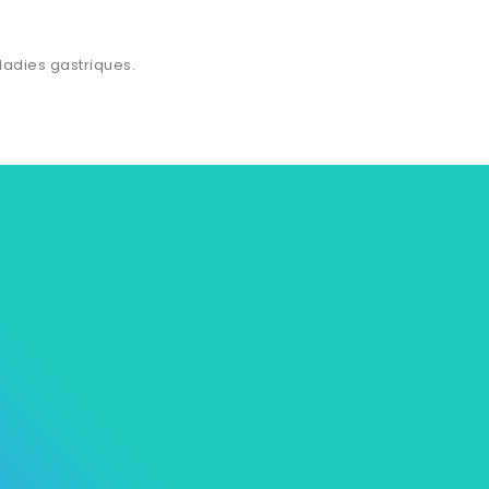
ladies gastriques.
s
Notre Univers Mycare
Informations p
ions
Contactez-nous
Commandes
roduits
Livraison à domicile
Avoirs
ventes
Nos magasins
Adresses
Pièces justifica