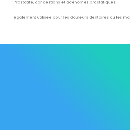
Prostatite, congestions et adénomes prostatiques
également utilisée pour les douleurs dentaires ou les ma
Les Marque
Mycare
Av. Habib Bourguiba
Bab
Nos promot
Mateur
7061 Bizerte
Tunisia
Nouveaux p
57 039 000 - 57 039 001
Meilleures 
contact@mycare.tn