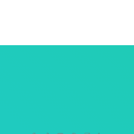
ersonnelles
tives