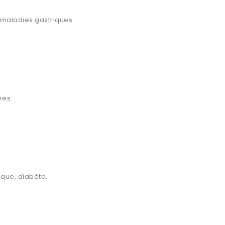
e maladies gastriques.
res
ique, diabète,