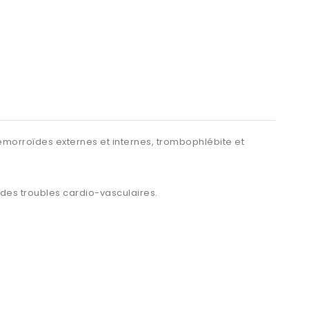
 hémorroïdes externes et internes, trombophlébite et
des troubles cardio-vasculaires.