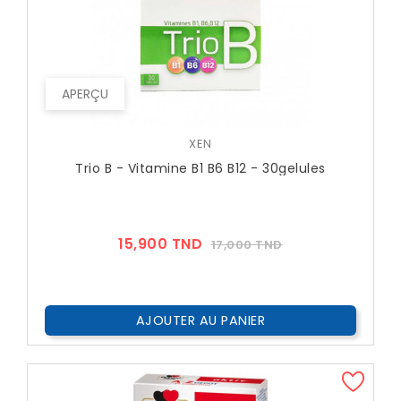
APERÇU
XEN
Trio B - Vitamine B1 B6 B12 - 30gelules
Prix
Prix
15,900 TND
17,000 TND
??
Public
AJOUTER AU PANIER