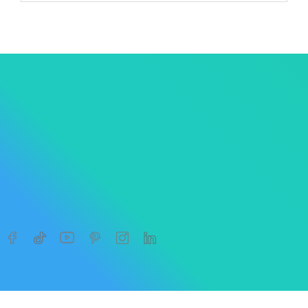




