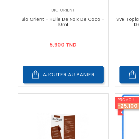
BIO ORIENT
Bio Orient - Huile De Noix De Coco -
SVR Topia
10ml
De
Prix
5,900 TND
AJOUTER AU PANIER
PROMO !
-25,100