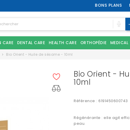
BONS PLANS
N CARE
DENTAL CARE
HEALTH CARE
ORTHOPÉDIE
MEDICAL
Bio Orient - Huile de sésame - 10ml
Bio Orient - H
10ml
Référence :
6191450600743
Régénérante : elle agit effi
peau.