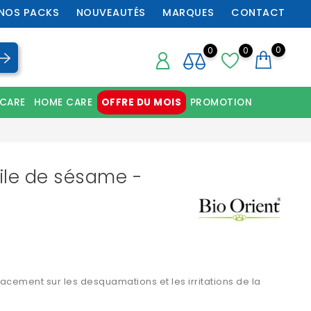
NOS PACKS
NOUVEAUTÉS
MARQUES
CONTACT
0
0
0
 CARE
HOME CARE
OFFRE DU MOIS
PROMOTION
Chaussures orthopédiques professionnelles
uile de sésame -
cacement sur les desquamations et les irritations de la