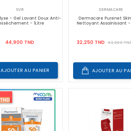
SVR
DERMACARE
lyse - Gel Lavant Doux Anti-
Dermacare Purenet Skin
ssèchement - 1Litre
Nettoyant Assainissant 
Prix
Prix
44,900 TND
32,250 TND
43,000 TN
??
Public
AJOUTER AU PANIER
AJOUTER AU PA
 TND