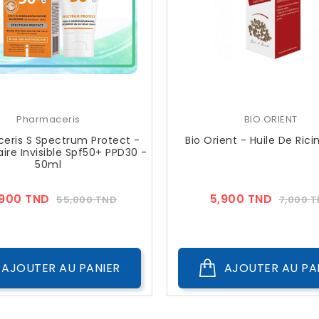
Pharmaceris
BIO ORIENT
eris S Spectrum Protect -
Bio Orient - Huile De Rici
aire Invisible Spf50+ PPD30 -
50ml
Prix
Prix
Prix
,900 TND
5,900 TND
55,000 TND
7,000 
??
??
Public
Public
AJOUTER AU PANIER
AJOUTER AU PA