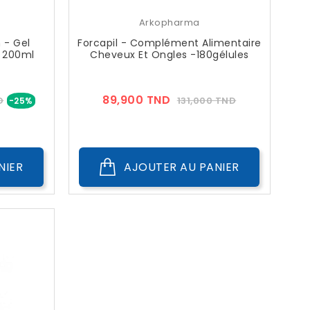
Arkopharma
 - Gel
Forcapil - Complément Alimentaire
- 200ml
Cheveux Et Ongles -180gélules
Prix
Prix
Prix
89,900 TND
D
131,000 TND
-25%
??
Public
NIER
AJOUTER AU PANIER