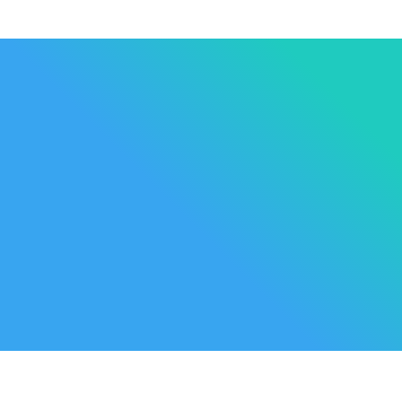
Les Marque
Mycare
Av. Habib Bourguiba
Bab
Nos promot
Mateur
7061 Bizerte
Tunisia
Nouveaux p
57 039 000 - 57 039 001
Meilleures 
contact@mycare.tn