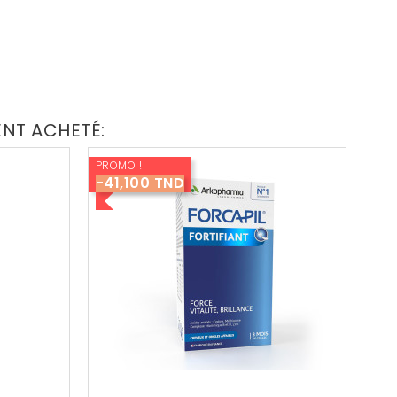
ENT ACHETÉ:
PROMO !
-41,100 TND