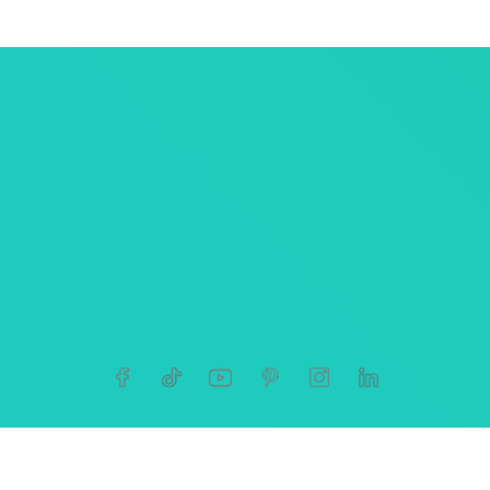
ersonnelles
tives