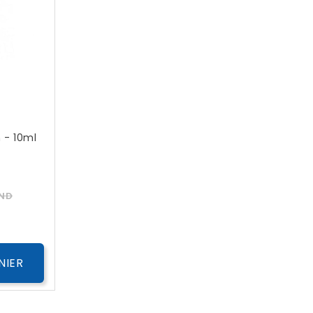
n - 10ml
Prix
TND
NIER