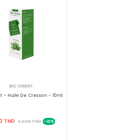
BIO ORIENT
nt - Huile De Cresson - 10ml
Prix
Prix
0 TND
6,000 TND
-10%
??
Public