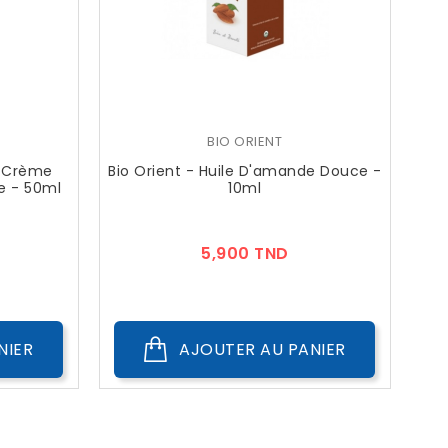
BIO ORIENT
l-Crème
Bio Orient - Huile D'amande Douce -
e - 50ml
10ml
ix
Prix
5,900 TND
NIER
AJOUTER AU PANIER