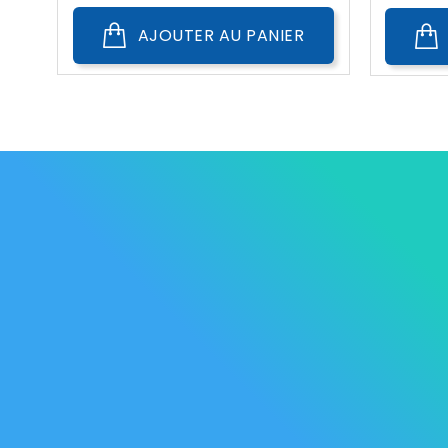
AJOUTER AU PANIER
Les Marque
Mycare
Av. Habib Bourguiba
Bab
Nos promot
Mateur
7061 Bizerte
Tunisia
Nouveaux p
57 039 000 - 57 039 001
Meilleures 
contact@mycare.tn