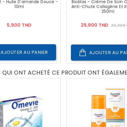
nt - Huile D'amande Douce -
Bioblas - Crème De Soin Ca
10ml
Anti-Chute Collagène Et K
250ml
Prix
Prix
5,900 TND
29,900 TND
35,000
??
Public
AJOUTER AU PANIER
AJOUTER AU PA
S QUI ONT ACHETÉ CE PRODUIT ONT ÉGALEM