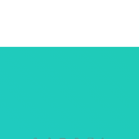
ersonnelles
tives