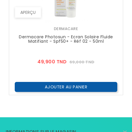
APERÇU
DERMACARE
Dermacare Photosun - Ecran Solaire Fluide
Matifiant - Spf50+ - Réf 02 - 50ml
Prix
Prix
49,900 TND
69,000 TND
??
Public
AJOUTER AU PANIER

INFORMATIONS SUR LE MAGASIN