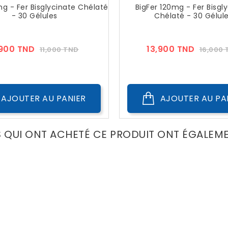
g - Fer Bisglycinate Chélaté
BigFer 120mg - Fer Bisgl
- 30 Gélules
Chélaté - 30 Gélul
Prix
Prix
Prix
,900 TND
13,900 TND
11,000 TND
16,000
??
??
Public
Public
AJOUTER AU PANIER
AJOUTER AU PA
S QUI ONT ACHETÉ CE PRODUIT ONT ÉGALEM