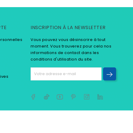
PTE
INSCRIPTION À LA NEWSLETTER
ersonnelles
Vous pouvez vous désinscrire à tout
moment. Vous trouverez pour cela nos
informations de contact dans les
conditions d'utilisation du site.
tives