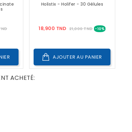
ycinate
Holistix - Holifer - 30 Gélules
es
Prix
Prix
Prix
18,900 TND
 TND
21,000 TND
-10%
??
Public
NIER
AJOUTER AU PANIER
ENT ACHETÉ: