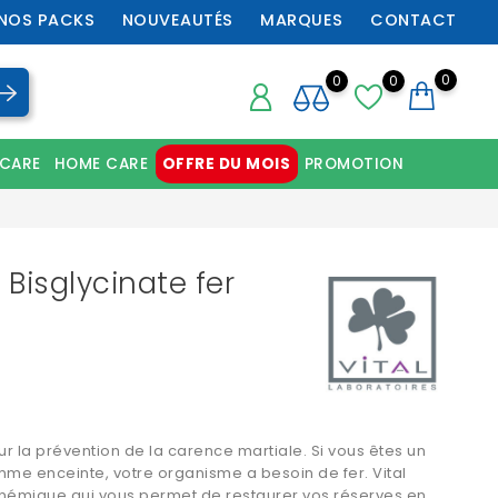
NOS PACKS
NOUVEAUTÉS
MARQUES
CONTACT
0
0
0
 CARE
HOME CARE
OFFRE DU MOIS
PROMOTION
Chaussures orthopédiques professionnelles
 Bisglycinate fer
ur la prévention de la carence martiale. Si vous êtes un
mme enceinte, votre organisme a besoin de fer. Vital
anémique qui vous permet de restaurer vos réserves en