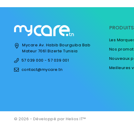
PRODUITS
Les Marque
Mycare
Av. Habib Bourguiba
Bab
Nos promot
Mateur
7061 Bizerte
Tunisia
Nouveaux p
57 039 000 - 57 039 001
Meilleures 
contact@mycare.tn
© 2026 - Développé par Helios IT™