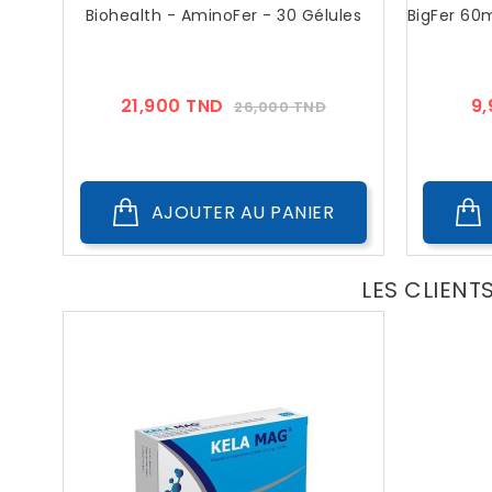
Biohealth - AminoFer - 30 Gélules
BigFer 60m
Prix
Prix
21,900 TND
9
26,000 TND
??
Public
AJOUTER AU PANIER
LES CLIENT