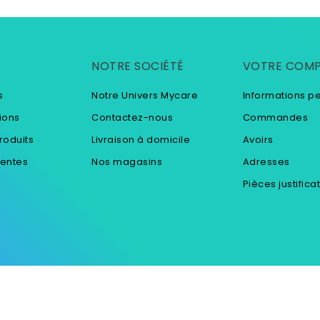
NOTRE SOCIÉTÉ
VOTRE COM
s
Notre Univers Mycare
Informations p
ions
Contactez-nous
Commandes
roduits
Livraison à domicile
Avoirs
ventes
Nos magasins
Adresses
Pièces justifica