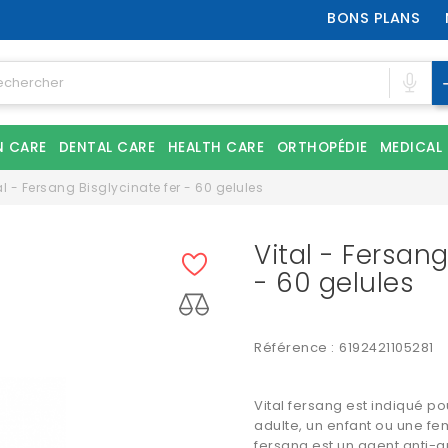
BONS PLANS
N CARE
DENTAL CARE
HEALTH CARE
ORTHOPÉDIE
MEDICAL
al - Fersang Bisglycinate fer - 60 gelules
Vital - Fersang
- 60 gelules
Référence :
6192421105281
Vital fersang est indiqué po
adulte, un enfant ou une fe
fersang est un agent anti-