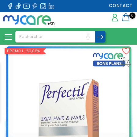
CONTACT
0
PROMO !
-50,08%