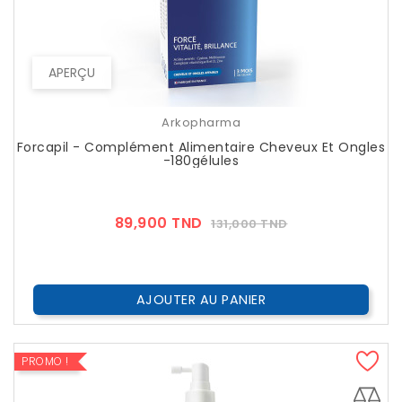
APERÇU
Arkopharma
Forcapil - Complément Alimentaire Cheveux Et Ongles
-180gélules
Prix
Prix
89,900 TND
131,000 TND
??
Public
AJOUTER AU PANIER
PROMO !