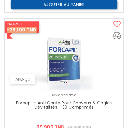
AJOUTER AU PANIER
PROMO !
-35,100 TND
APERÇU
Arkopharma
Forcapil - Anti Chute Pour Cheveux & Ongles
Dévitalisés - 30 Comprimés
Prix
Prix
39,900 TND
75,000 TND