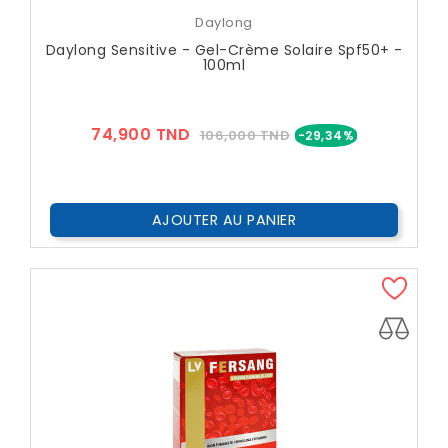
Daylong
Daylong Sensitive - Gel-Crème Solaire Spf50+ -
100ml
Prix
Prix
74,900 TND
106,000 TND
-29,34%
??
Public
AJOUTER AU PANIER