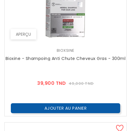
APERÇU
BIOXSINE
Bioxine - Shampoing Anti Chute Cheveux Gras - 300ml
Prix
Prix
39,900 TND
49,000 TND
??
Public
AJOUTER AU PANIER