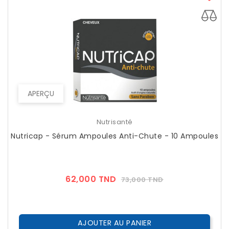
APERÇU
Nutrisanté
Nutricap - Sérum Ampoules Anti-Chute - 10 Ampoules
Prix
Prix
62,000 TND
73,000 TND
??
Public
AJOUTER AU PANIER