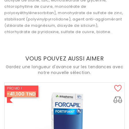
dioxyde de titane, talc, Monostéarate de glycérine,
chlorophylline de cuivre, monooléate de
polyoxyéthylènesorbitan], monohydrate de sulfate de zinc,
stabilisant (polyvinylpyrrolidone), agent anti-agglomérant
(stéarate de magnésium, dioxyde de silicium),
chlorhydrate de pyridoxine, sulfate de cuivre, biotine.
VOUS POUVEZ AUSSI AIMER
Gardez une longueur d'avance sur les tendances avec
notre nouvelle sélection.
PROMO !
-41,100 TND