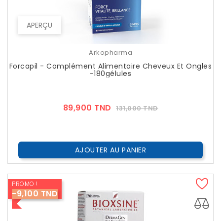
APERÇU
Arkopharma
Forcapil - Complément Alimentaire Cheveux Et Ongles
-180gélules
Prix
Prix
89,900 TND
131,000 TND
??
Public
AJOUTER AU PANIER
PROMO !
-9,100 TND