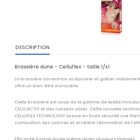
DESCRIPTION
Brassière dune - Celluflex - taille l/xl
La
brassière correctrice
va épouser et galber visiblement 
offre un bien-être incroyable.
Cette
brassière
est issue de la gamme de textile minceu
CELLUACTIV et des conseils ciblés. Cette nouvelle technol
CELLUFLEX TECHNOLOGY assure en toute sécurité une thermor
combustion des calories et accélère l’élimination de l’ef
Efficacité longue durée même après plusieurs lavages.