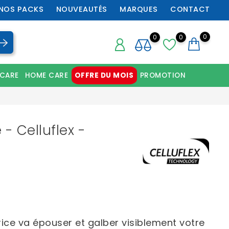
NOS PACKS
NOUVEAUTÉS
MARQUES
CONTACT
0
0
0
 CARE
HOME CARE
OFFRE DU MOIS
PROMOTION
Chaussures orthopédiques professionnelles
- Celluflex -
rice va épouser et galber visiblement votre