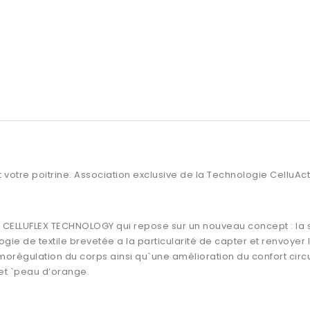
votre poitrine. Association exclusive de la Technologie CelluActiv
r
CELLUFLEX TECHNOLOGY
qui repose sur un nouveau concept : la s
ogie de textile brevetée a la particularité de capter et renvoye
égulation du corps ainsi qu`une amélioration du confort circulat
fet `peau d’orange.