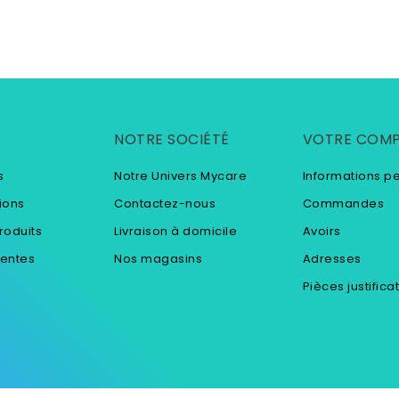
NOTRE SOCIÉTÉ
VOTRE COM
s
Notre Univers Mycare
Informations p
ions
Contactez-nous
Commandes
roduits
Livraison à domicile
Avoirs
ventes
Nos magasins
Adresses
Pièces justifica