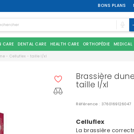
BONS PLANS
N CARE
DENTAL CARE
HEALTH CARE
ORTHOPÉDIE
MEDICAL
e - Celluflex - taille l/xl
Brassière dune 
taille l/xl
Référence :
3760169126047
Celluflex
La brassière correct