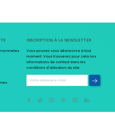
PTE
INSCRIPTION À LA NEWSLETTER
ersonnelles
Vous pouvez vous désinscrire à tout
moment. Vous trouverez pour cela nos
informations de contact dans les
conditions d'utilisation du site.
tives