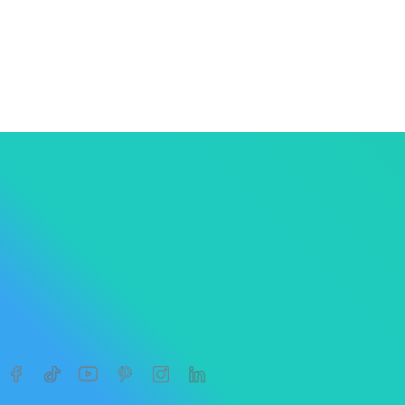




