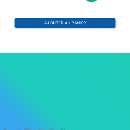
??
Public
AJOUTER AU PANIER




