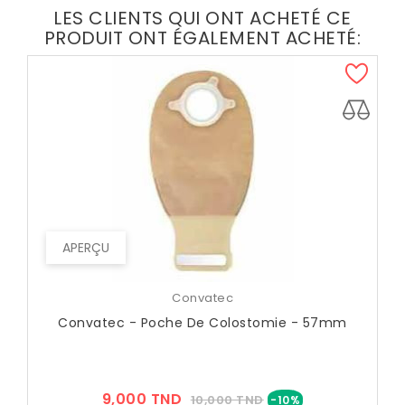
LES CLIENTS QUI ONT ACHETÉ CE
PRODUIT ONT ÉGALEMENT ACHETÉ:
APERÇU
Convatec
Convatec - Poche De Colostomie - 57mm
Prix
Prix
9,000 TND
10,000 TND
-10%