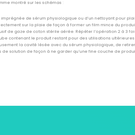
omme montré sur les schémas :
n imprégnée de sérum physiologique ou d’un nettoyant pour plaie 
directement sur la plaie de façon à former un film mince du produ
if de gaze de coton stérile aérée. Répéter l’opération 2 à 3 foi
ube contenant le produit restant pour des utilisations ultérieures
ment la cavité lésée avec du sérum physiologique, de retirer l
s de solution de façon à ne garder qu’une fine couche de produit