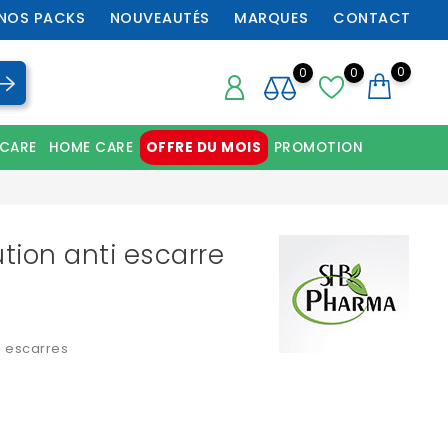
NOS PACKS
NOUVEAUTÉS
MARQUES
CONTACT
0
0
0
 CARE
HOME CARE
OFFRE DU MOIS
PROMOTION
Chaussures orthopédiques professionnelles
ution anti escarre
s escarres