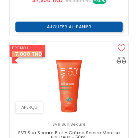
Prix
Prix
47,600 TND
68,000 TND
-30%
??
Public
AJOUTER AU PANIER
PROMO !
-7,000 TND
APERÇU
SVR Sun Secure
SVR Sun Secure Blur - Crème Solaire Mousse
Flouteur - 50ml