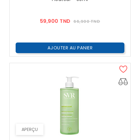
Prix
Prix
59,900 TND
66,900 TND
??
Public
AJOUTER AU PANIER
APERÇU