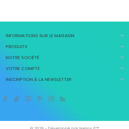

INFORMATIONS SUR LE MAGASIN

PRODUITS

NOTRE SOCIÉTÉ

VOTRE COMPTE

INSCRIPTION À LA NEWSLETTER
© 2026 - Développé par Helios IT™