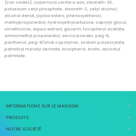
(iron oxides), copernicia cerifera wax, steareth-20,
potassium cetyl phosphate, steareth-2, cetyl alcohol,
alcohol denat, jojoba esters, phenoxyethanol,
methylpropanediol, hydroxyethylcellulose, caprylyl glycol,
simethicone, equus extract, glycerin, tocopheryl acetate,
aminomethyl propanediol, serica powder, peg-8,
panthenol, peg-8/smdi copolymer, sodium polyacrylate,
palmitoyl myristyl serinate, tocopherol, biotin, ascorbyl
palmitate.

INFORMATIONS SUR LE MAGASIN

PRODUITS

NOTRE SOCIÉTÉ