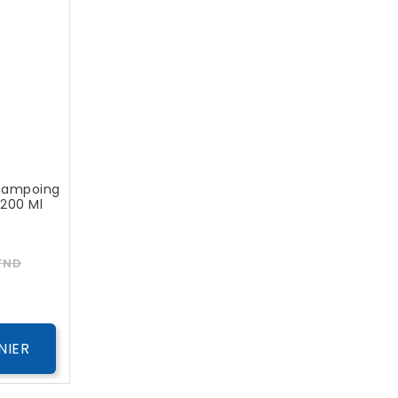
hampoing
 200 Ml
Prix
TND
NIER