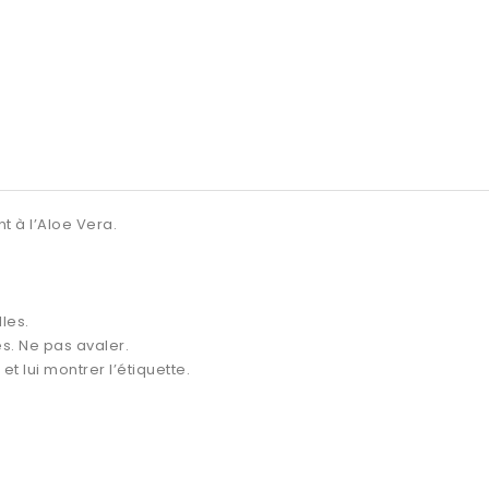
t à l’Aloe Vera
.
les.
es. Ne pas avaler.
 lui montrer l’étiquette.