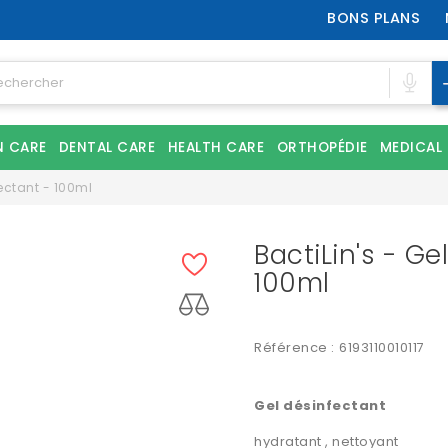
BONS PLANS
N CARE
DENTAL CARE
HEALTH CARE
ORTHOPÉDIE
MEDICAL
fectant - 100ml
BactiLin's - Ge
100ml
Référence :
6193110010117
Gel désinfectant
hydratant , nettoyant