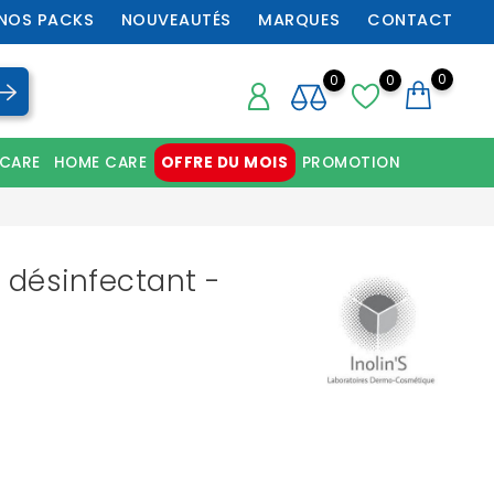
NOS PACKS
NOUVEAUTÉS
MARQUES
CONTACT
0
0
0
 CARE
HOME CARE
OFFRE DU MOIS
PROMOTION
Chaussures orthopédiques professionnelles
l désinfectant -