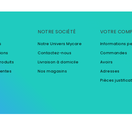
NOTRE SOCIÉTÉ
VOTRE COM
s
Notre Univers Mycare
Informations p
ions
Contactez-nous
Commandes
roduits
Livraison à domicile
Avoirs
ventes
Nos magasins
Adresses
Pièces justifica