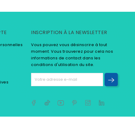
PTE
INSCRIPTION À LA NEWSLETTER
ersonnelles
Vous pouvez vous désinscrire à tout
moment. Vous trouverez pour cela nos
informations de contact dans les
conditions d'utilisation du site.
tives