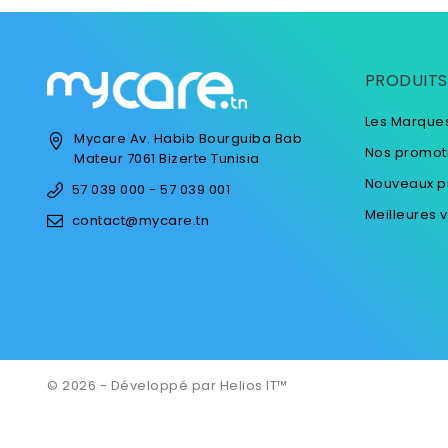
PRODUITS
Les Marque
Mycare
Av. Habib Bourguiba
Bab
Nos promot
Mateur
7061 Bizerte
Tunisia
Nouveaux p
57 039 000 - 57 039 001
Meilleures 
contact@mycare.tn
© 2026 - Développé par Helios IT™