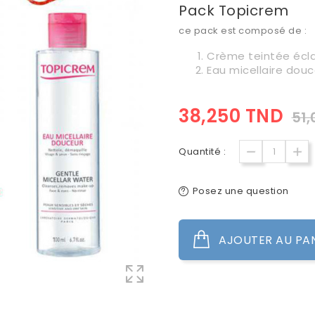
Pack Topicrem
ce pack est composé de :
Crème teintée écla
Eau micellaire douc
38,250 TND
51
Quantité :
Posez une question
AJOUTER AU PA