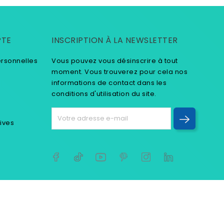
PTE
INSCRIPTION À LA NEWSLETTER
ersonnelles
Vous pouvez vous désinscrire à tout
moment. Vous trouverez pour cela nos
informations de contact dans les
conditions d'utilisation du site.
tives