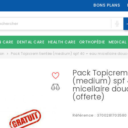
BONS PLANS
N CARE
DENTAL CARE
HEALTH CARE
ORTHOPÉDIE
MEDICAL
ion
Pack Topicrem tientée (medium) spf 40 + eau micellaire douce
Pack Topicrem
(medium) spf 
micellaire dou
(offerte)
Référence :
3700281703580