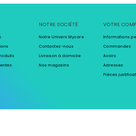
NOTRE SOCIÉTÉ
VOTRE COM
s
Notre Univers Mycare
Informations p
ions
Contactez-nous
Commandes
roduits
Livraison à domicile
Avoirs
ventes
Nos magasins
Adresses
Pièces justifica