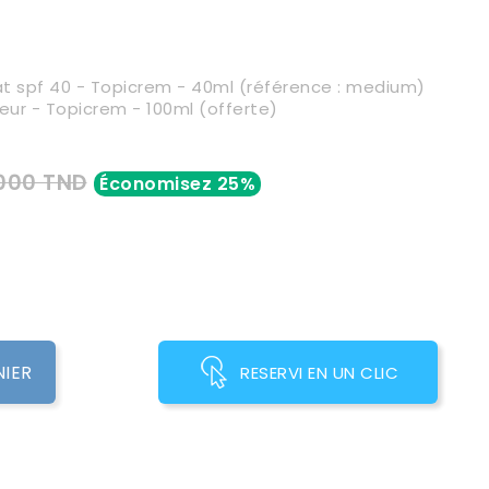
t spf 40 - Topicrem - 40ml (référence : medium)
eur - Topicrem - 100ml (offerte)
,000 TND
Économisez 25%
NIER
RESERVI EN UN CLIC