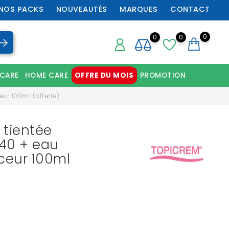
NOS PACKS
NOUVEAUTÉS
MARQUES
CONTACT
0
0
0
 CARE
HOME CARE
OFFRE DU MOIS
PROMOTION
Chaussures orthopédiques professionnelles
ur 100ml (offerte)
 tientée
40 + eau
ceur 100ml