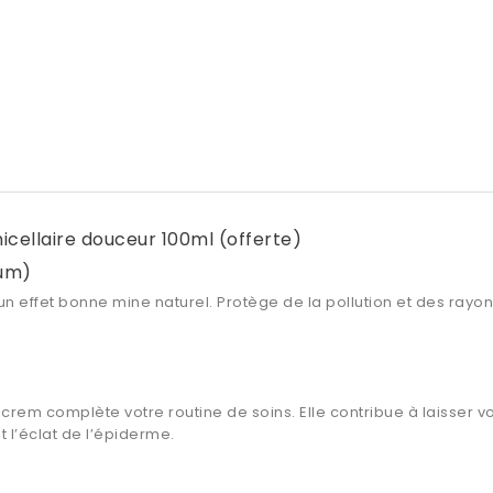
cellaire douceur 100ml (offerte)
ium)
ur un effet bonne mine naturel. Protège de la pollution et des ray
em complète votre routine de soins. Elle contribue à laisser vo
t l’éclat de l’épiderme.