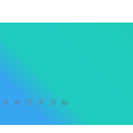




