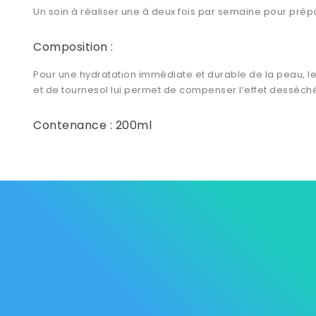
Un soin à réaliser une à deux fois par semaine pour prépar
Composition :
Pour une hydratation immédiate et durable de la peau, le
et de tournesol lui permet de compenser l’effet desséché 
Contenance : 200ml
Les Marque
Mycare
Av. Habib Bourguiba
Bab
Nos promot
Mateur
7061 Bizerte
Tunisia
Nouveaux p
57 039 000 - 57 039 001