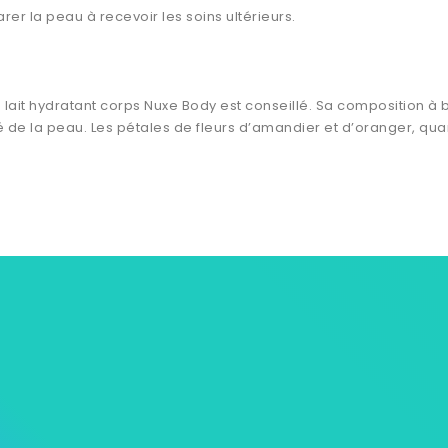
er la peau à recevoir les soins ultérieurs.
 lait hydratant corps Nuxe Body est conseillé. Sa composition à 
de la peau. Les pétales de fleurs d’amandier et d’oranger, quant 
s
Notre Univers Mycare
Informations p
ions
Contactez-nous
Commandes
roduits
Livraison à domicile
Avoirs