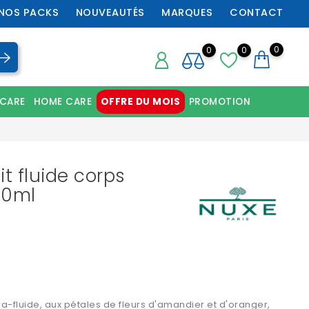
NOS PACKS
NOUVEAUTÉS
MARQUES
CONTACT
0
0
0
 CARE
HOME CARE
OFFRE DU MOIS
PROMOTION
Chaussures orthopédiques professionnelles
it fluide corps
00ml
8
ltra-fluide, aux pétales de fleurs d'amandier et d'oranger,