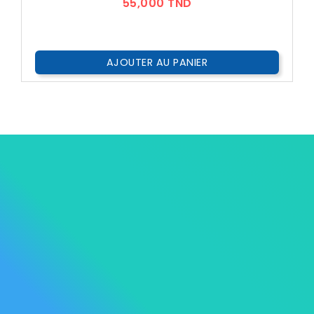
Prix
55,000 TND
AJOUTER AU PANIER




