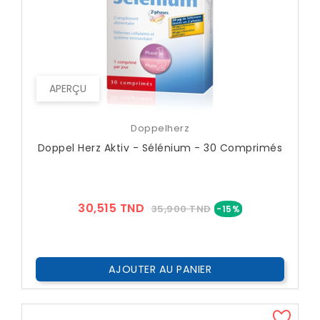
APERÇU
Doppelherz
Doppel Herz Aktiv - Sélénium - 30 Comprimés
Prix
Prix
30,515 TND
35,900 TND
-15%
??
Public
AJOUTER AU PANIER