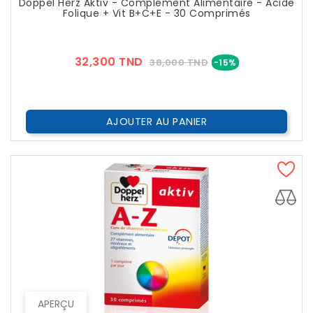
Doppel Herz Aktiv - Complément Alimentaire - Acide
Folique + Vit B+C+E - 30 Comprimés
Prix
Prix
32,300 TND
38,000 TND
-15%
??
Public
AJOUTER AU PANIER
APERÇU