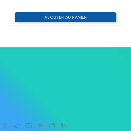
AJOUTER AU PANIER




