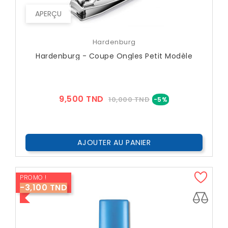
APERÇU
Hardenburg
Hardenburg - Coupe Ongles Petit Modèle
Prix
Prix
9,500 TND
10,000 TND
-5%
??
Public
AJOUTER AU PANIER
PROMO !
-3,100 TND