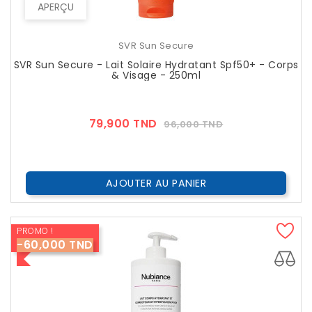
APERÇU
SVR Sun Secure
SVR Sun Secure - Lait Solaire Hydratant Spf50+ - Corps
& Visage - 250ml
Prix
Prix
79,900 TND
96,000 TND
??
Public
AJOUTER AU PANIER
PROMO !
-60,000 TND