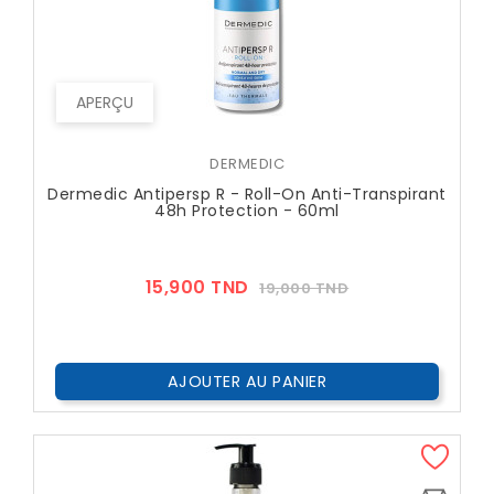
APERÇU
DERMEDIC
Dermedic Antipersp R - Roll-On Anti-Transpirant
48h Protection - 60ml
Prix
Prix
15,900 TND
19,000 TND
??
Public
AJOUTER AU PANIER