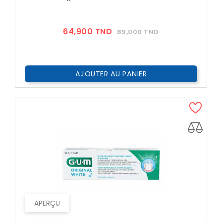
Prix
Prix
64,900 TND
89,000 TND
??
Public
AJOUTER AU PANIER
APERÇU