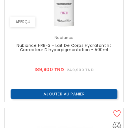
APERÇU
Nubiance
Nubiance HRB-3 - Lait De Corps Hydratant Et
Correcteur D'hyperpigmentation - 500ml
Prix
Prix
189,900 TND
249,900 TND
??
Public
AJOUTER AU PANIER