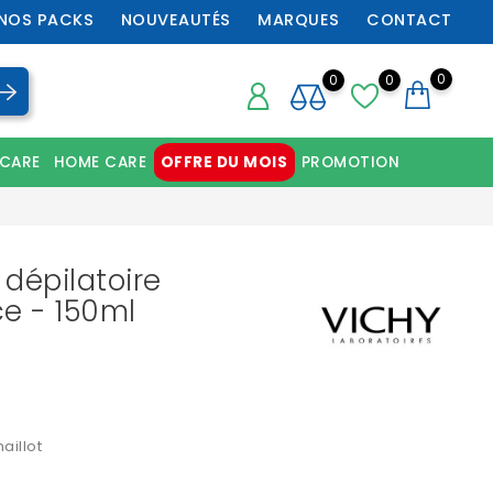
NOS PACKS
NOUVEAUTÉS
MARQUES
CONTACT
0
0
0
 CARE
HOME CARE
OFFRE DU MOIS
PROMOTION
Chaussures orthopédiques professionnelles
dépilatoire
e - 150ml
aillot