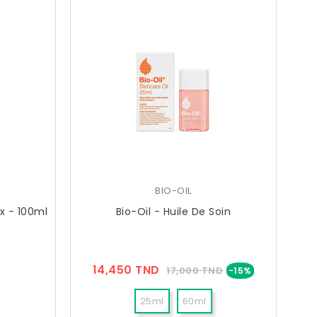
BIO-OIL
x - 100ml
Bio-Oil - Huile De Soin
ix
Prix
Prix
14,450 TND
17,000 TND
-15%
??
Public
25ml
60ml