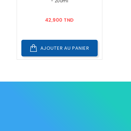
- 200ml
Prix
42,900 TND
AJOUTER AU PANIER
Les Marque
Mycare
Av. Habib Bourguiba
Bab
Nos promot
Mateur
7061 Bizerte
Tunisia