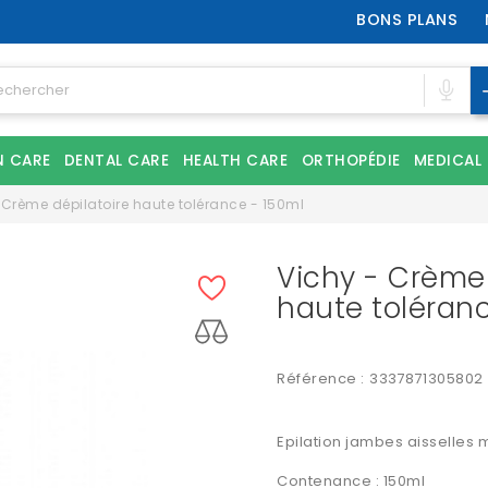
BONS PLANS
N CARE
DENTAL CARE
HEALTH CARE
ORTHOPÉDIE
MEDICAL
 Crème dépilatoire haute tolérance - 150ml
Vichy - Crème 
haute toléranc
Référence :
3337871305802
Epilation jambes aisselles m
Contenance : 150ml