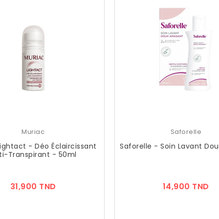
Muriac
Saforelle
ightact - Déo Éclaircissant
Saforelle - Soin Lavant Dou
ti-Transpirant - 50ml
Prix
Pr
31,900 TND
14,900 TND