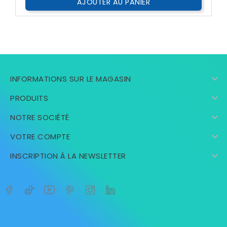
AJOUTER AU PANIER

INFORMATIONS SUR LE MAGASIN

PRODUITS

NOTRE SOCIÉTÉ

VOTRE COMPTE

INSCRIPTION À LA NEWSLETTER