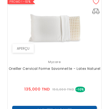
PROMO !
-10%
APERÇU
Mycare
Oreiller Cervical Forme Savonnette - Latex Naturel
Prix
Prix
135,000 TND
150,000 TND
-10%
??
Public