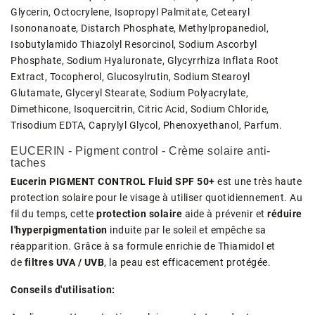
Glycerin, Octocrylene, Isopropyl Palmitate, Cetearyl
Isononanoate, Distarch Phosphate, Methylpropanediol,
Isobutylamido Thiazolyl Resorcinol, Sodium Ascorbyl
Phosphate, Sodium Hyaluronate, Glycyrrhiza Inflata Root
Extract, Tocopherol, Glucosylrutin, Sodium Stearoyl
Glutamate, Glyceryl Stearate, Sodium Polyacrylate,
Dimethicone, Isoquercitrin, Citric Acid, Sodium Chloride,
Trisodium EDTA, Caprylyl Glycol, Phenoxyethanol, Parfum.
EUCERIN - Pigment control - Crème solaire anti-
taches
Eucerin PIGMENT CONTROL Fluid SPF 50+
est une très haute
protection solaire pour le visage à utiliser quotidiennement. Au
fil du temps, cette
protection solaire
aide à prévenir et
réduire
l'hyperpigmentation
induite par le soleil et empêche sa
réapparition. Grâce à sa formule enrichie de Thiamidol et
de
filtres UVA / UVB
, la peau est efficacement protégée.
Conseils d'utilisation: