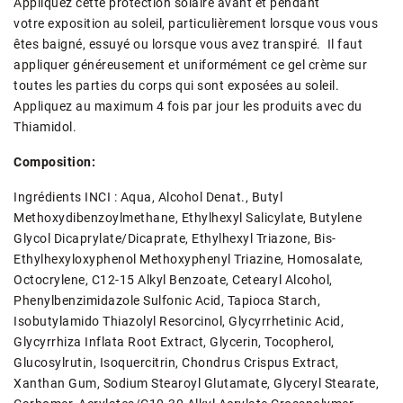
Appliquez cette protection solaire avant et pendant
votre exposition au soleil, particulièrement lorsque vous vous
êtes baigné, essuyé ou lorsque vous avez transpiré. Il faut
appliquer généreusement et uniformément ce gel crème sur
toutes les parties du corps qui sont exposées au soleil.
Appliquez au maximum 4 fois par jour les produits avec du
Thiamidol.
Composition:
Ingrédients INCI : Aqua, Alcohol Denat., Butyl
Methoxydibenzoylmethane, Ethylhexyl Salicylate, Butylene
Glycol Dicaprylate/Dicaprate, Ethylhexyl Triazone, Bis-
Ethylhexyloxyphenol Methoxyphenyl Triazine, Homosalate,
Octocrylene, C12-15 Alkyl Benzoate, Cetearyl Alcohol,
Phenylbenzimidazole Sulfonic Acid, Tapioca Starch,
Isobutylamido Thiazolyl Resorcinol, Glycyrrhetinic Acid,
Glycyrrhiza Inflata Root Extract, Glycerin, Tocopherol,
Glucosylrutin, Isoquercitrin, Chondrus Crispus Extract,
Xanthan Gum, Sodium Stearoyl Glutamate, Glyceryl Stearate,