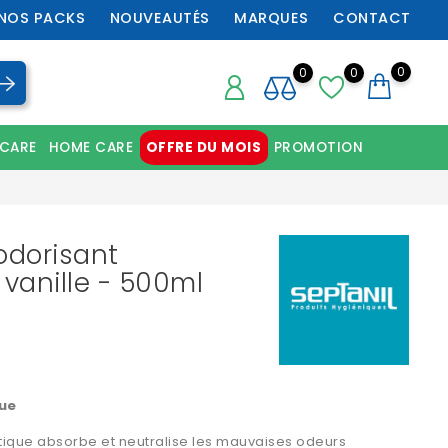
NOS PACKS
NOUVEAUTÉS
MARQUES
CONTACT
0
0
0
 CARE
HOME CARE
OFFRE DU MOIS
PROMOTION
Chaussures orthopédiques professionnelles
odorisant
 vanille - 500ml
que
tique absorbe et neutralise les mauvaises odeurs