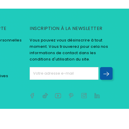
PTE
INSCRIPTION À LA NEWSLETTER
ersonnelles
Vous pouvez vous désinscrire à tout
moment. Vous trouverez pour cela nos
informations de contact dans les
conditions d'utilisation du site.
tives