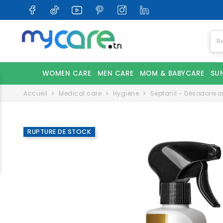
WOMEN CARE
MEN CARE
MOM & BABYCARE
SU
Accueil
Medical care
Hygiène
Septanil - Désodorisan
RUPTURE DE STOCK