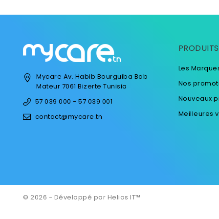
PRODUITS
Les Marque
Mycare
Av. Habib Bourguiba
Bab
Nos promot
Mateur
7061 Bizerte
Tunisia
Nouveaux p
57 039 000 - 57 039 001
Meilleures 
contact@mycare.tn
© 2026 - Développé par Helios IT™