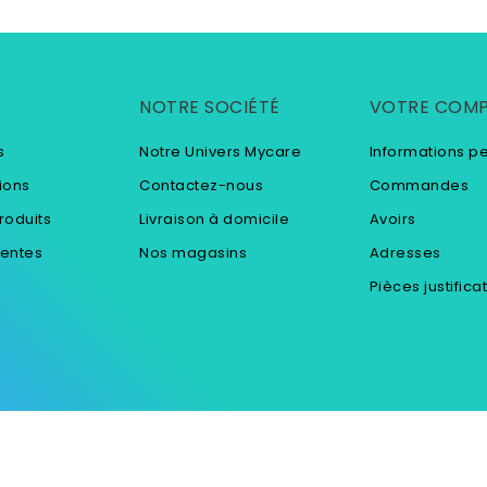
NOTRE SOCIÉTÉ
VOTRE COM
s
Notre Univers Mycare
Informations p
ions
Contactez-nous
Commandes
roduits
Livraison à domicile
Avoirs
ventes
Nos magasins
Adresses
Pièces justifica