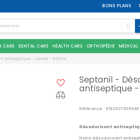
BONS PLANS
N CARE
DENTAL CARE
HEALTH CARE
ORTHOPÉDIE
MEDICAL
t antiseptique - vanille - 500ml
Septanil - Dés
antiseptique -
Référence :
6192427309348
Désodorisant antisepti
Notre
désodorisant
antisep